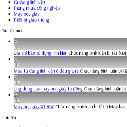
Tủ đựng linh kiện
Thùng nhựa công nghiệp
Máy bọc giày
Thiết bị giao thông
Tin tức mới
25
Th6
Địa chỉ bán tủ đựng linh kiện
Chức năng bình luận bị tắt
ở Địa
30
Th5
Mua tủ đựng linh kiện ở đâu giá rẻ
Chức năng bình luận bị tắ
30
Th5
Ứng dụng của máy bọc giày tự động
Chức năng bình luận bị
26
Th5
Máy bọc giày XT-46C
Chức năng bình luận bị tắt
ở Máy bọc 
Lưu trữ