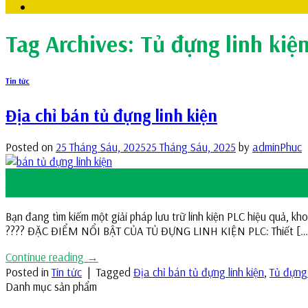
Tag Archives:
Tủ đựng linh kiện
Tin tức
Địa chỉ bán tủ đựng linh kiện
Posted on
25 Tháng Sáu, 2025
25 Tháng Sáu, 2025
by
adminPhuc
25
Th6
Bạn đang tìm kiếm một giải pháp lưu trữ linh kiện PLC hiệu quả, 
???? ĐẶC ĐIỂM NỔI BẬT CỦA TỦ ĐỰNG LINH KIỆN PLC: Thiết […
Continue reading
→
Posted in
Tin tức
|
Tagged
Địa chỉ bán tủ đựng linh kiện
,
Tủ đựng 
Danh mục sản phẩm