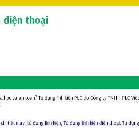
 điện thoại
khoa học và an toàn? Tủ đựng linh kiện PLC do Công ty TNHH PLC Vi
]
chi tiết máy
,
tủ đựng linh kiện
,
Tủ đựng linh kiện điện thoại
,
Tủ đựng 