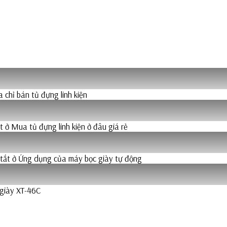
 chỉ bán tủ đựng linh kiện
t
ở Mua tủ đựng linh kiện ở đâu giá rẻ
 tắt
ở Ứng dụng của máy bọc giày tự động
giày XT-46C