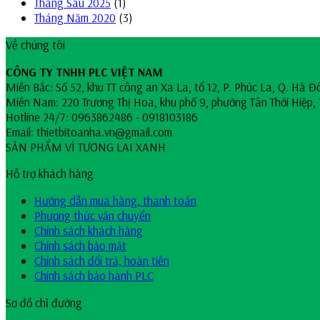
Tháng Sáu 2025
(1)
Tháng Năm 2020
(3)
Về chúng tôi
CÔNG TY TNHH PLC VIỆT NAM
Miền Bắc: Số 52, khu TT công an Xa La, tổ 12, P. Phúc La, Q. Hà Đ
Miền Nam: 220 Trương Thị Hoa, khu phố 9, phường Tân Thới Hiệp, 
Hotline 24/7: 0963862486 - 0918103186
Email: thietbitoanha.vn@gmail.com
SẢN PHẨM VÌ TƯƠNG LAI XANH
Hỗ trợ khách hàng
Hướng dẫn mua hàng, thanh toán
Phương thức vận chuyển
Chính sách khách hàng
Chính sách bảo mật
Chính sách đổi trả, hoàn tiền
Chính sách bảo hành PLC
Sơ đồ chỉ đường