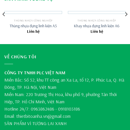
THÙNG NHỰA CÔNG NGHIỆP
THÙNG NHỰA CÔNG NGHIỆP
Thùng nhựa đựng linh kiện A5
Khay nhựa đựng linh kiện A6
Liên hệ
Liên hệ
VỀ CHÚNG TÔI
CÔNG TY TNHH PLC VIỆT NAM
Miền Bắc: Số 52, khu TT công an Xa La, tổ 12, P. Phúc La, Q. Hà
Đông, TP. Hà Nội, Việt Nam
Miền Nam: 220 Trương Thị Hoa, khu phố 9, phường Tân Thới
Hiệp, TP. Hồ Chí Minh, Việt Nam
Hotline 24/7: 0963862486 - 0918103186
Email: thietbitoanha.vn@gmail.com
SẢN PHẨM VÌ TƯƠNG LAI XANH