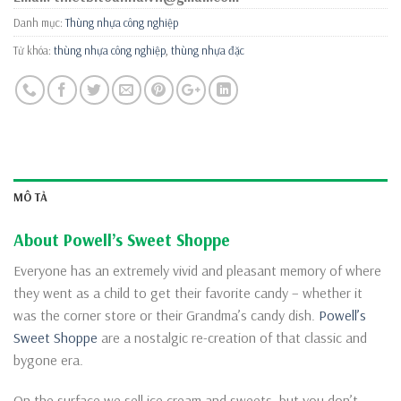
Danh mục:
Thùng nhựa công nghiệp
Từ khóa:
thùng nhựa công nghiệp
,
thùng nhựa đặc
MÔ TẢ
About Powell’s Sweet Shoppe
Everyone has an extremely vivid and pleasant memory of where
they went as a child to get their favorite candy – whether it
was the corner store or their Grandma’s candy dish.
Powell’s
Sweet Shoppe
are a nostalgic re-creation of that classic and
bygone era.
On the surface we sell ice cream and sweets, but you don’t