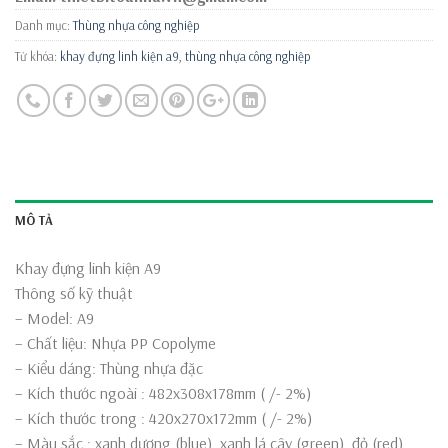
Danh mục:
Thùng nhựa công nghiệp
Từ khóa:
khay đựng linh kiện a9
,
thùng nhựa công nghiệp
MÔ TẢ
Khay đựng linh kiện A9
Thông số kỹ thuật
– Model: A9
– Chất liệu: Nhựa PP Copolyme
– Kiểu dáng: Thùng nhựa đặc
– Kích thước ngoài : 482x308x178mm ( /- 2%)
– Kích thước trong : 420x270x172mm ( /- 2%)
– Màu sắc : xanh dương (blue), xanh lá cây (green), đỏ (red),