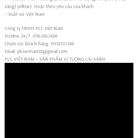
vàng( yellow). Hoặc theo yêu cầu của khách.
– Xuất xứ: Việt Nam
Công ty TNHH PLC Việt Nam
Hotline 24/7: 0963862486.
Chăm sóc khách hàng: 0918103186
Email: plcvietnam18@gmail.com
PLC VIỆT NAM – SẢN PHẨM VÌ TƯƠNG LAI XANH