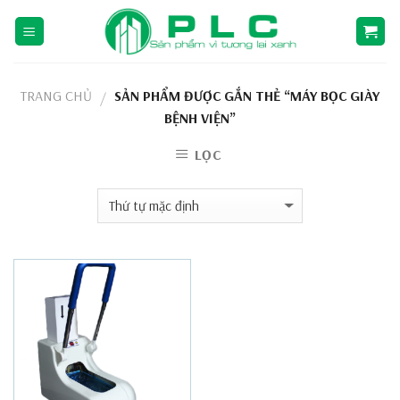
Skip
to
content
TRANG CHỦ
SẢN PHẨM ĐƯỢC GẮN THẺ “MÁY BỌC GIÀY
/
BỆNH VIỆN”
LỌC